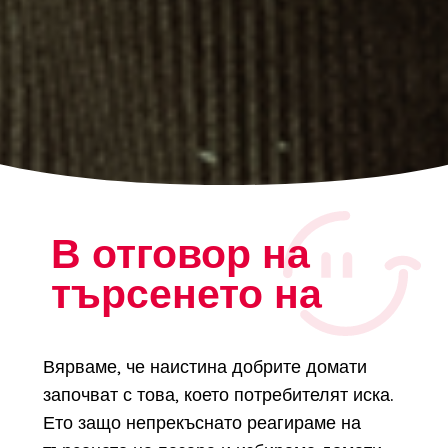
В отговор на
търсенето на
Вярваме, че наистина добрите домати
започват с това, което потребителят иска.
Ето защо непрекъснато реагираме на