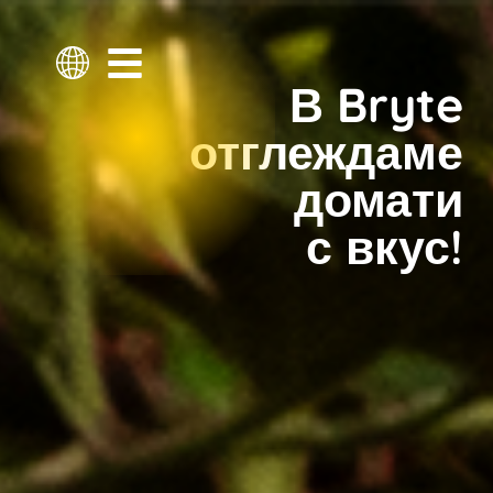
В Bryte
отглеждаме
домати
с вкус!