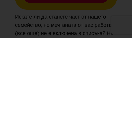
Искате ли да станете част от нашето
семейство, но мечтаната от вас работа
(все още) не е включена в списъка? Не
се притеснявайте, това не означава, че
нямаме желание да се срещнем с вас!
Може би просто все още не знаем за
себе си, че имаме нужда от вас.
Изпратете ни отворена кандидатура и ни
разкажете какво можете да направите за
Bryte. Кой знае, може би ще има място
за вас - а ако не, просто ще го измислим!
Отваряне на приложението