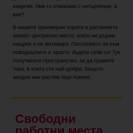
енергия. Ние го очакваме с нетърпение, а
вие?
В нашите оранжерии хората и растенията
заемат централно място, което ни държи
нащрек и ни мотивира. Посланието ни към
новодошлите е просто: бъдете себе си! Тук
получавате пространство, за да правите
това, в което сте най-добри. Защото
заедно ние растем още повече.
Свободни
работни места