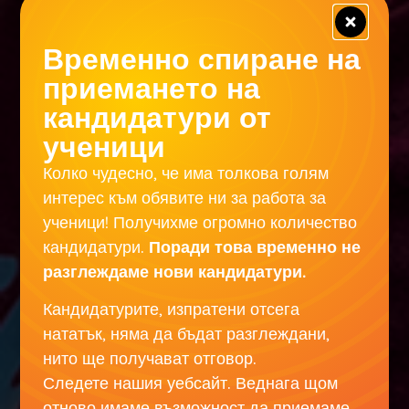
Временно спиране на
приемането на
кандидатури от
ученици
Колко чудесно, че има толкова голям
интерес към обявите ни за работа за
ученици! Получихме огромно количество
кандидатури.
Поради това временно не
разглеждаме нови кандидатури.
Кандидатурите, изпратени отсега
нататък, няма да бъдат разглеждани,
нито ще получават отговор.
Следете нашия уебсайт. Веднага щом
отново имаме възможност да приемаме