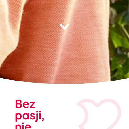
Bez
pasji,
nie