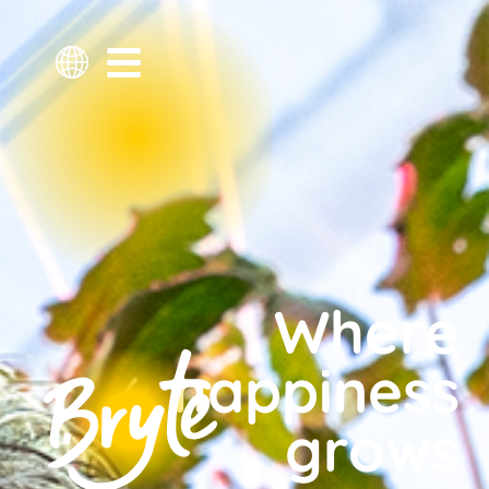
Where
happiness
grows