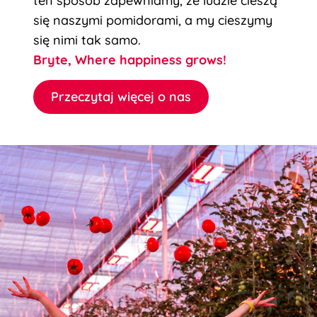
ten sposób zapewniamy, że ludzie cieszą
się naszymi pomidorami, a my cieszymy
się nimi tak samo.
Bryte, Where happiness grows!
Przeczytaj więcej o nas