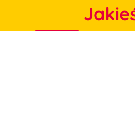
Jakie
Daj nam znać!
Rodzina Bryte
Praca w