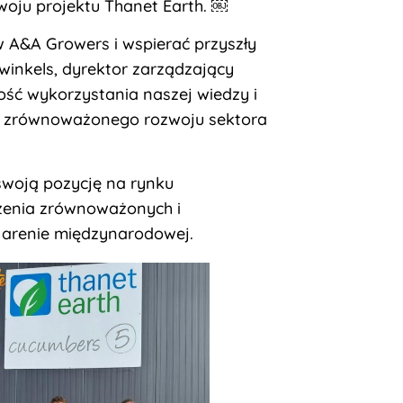
zwoju projektu Thanet Earth. ￼
w A&A Growers i wspierać przyszły
winkels, dyrektor zarządzający
ość wykorzystania naszej wiedzy i
do zrównoważonego rozwoju sektora
swoją pozycję na rynku
rzenia zrównoważonych i
 arenie międzynarodowej.