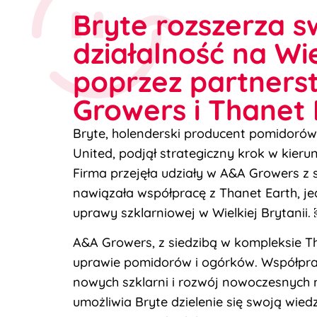
Bryte rozszerza s
działalność na Wi
poprzez partners
Growers i Thanet 
Bryte, holenderski producent pomidorów
United, podjął strategiczny krok w kier
Firma przejęła udziały w A&A Growers z si
nawiązała współpracę z Thanet Earth, j
uprawy szklarniowej w Wielkiej Brytanii.
A&A Growers, z siedzibą w kompleksie Tha
uprawie pomidorów i ogórków. Współpr
nowych szklarni i rozwój nowoczesnych
umożliwia Bryte dzielenie się swoją wie