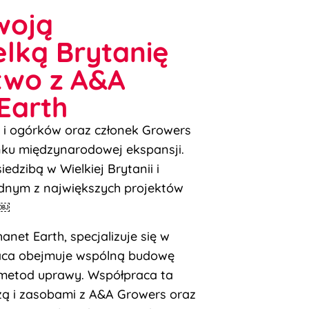
woją
elką Brytanię
two z A&A
Earth
 i ogórków oraz członek Growers
unku międzynarodowej ekspansji.
edzibą w Wielkiej Brytanii i
ednym z największych projektów
 ￼
net Earth, specjalizuje się w
aca obejmuje wspólną budowę
 metod uprawy. Współpraca ta
dzą i zasobami z A&A Growers oraz