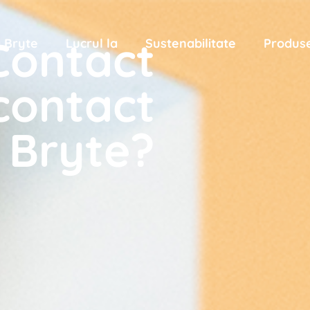
Contact
a Bryte
Lucrul la
Sustenabilitate
Produs
contact
 Bryte?