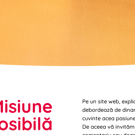
isiune
Pe un site web, expl
debordează de dinami
osibilă
cuvinte acea pasiune
De aceea vă invităm 