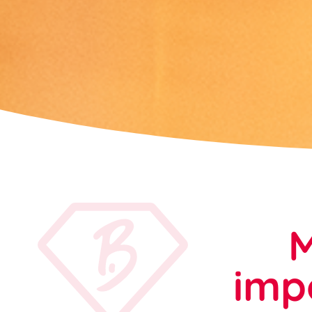
M
imp