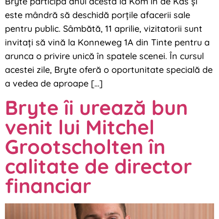
Bryte participă anul acesta la Kom in de Kas și
este mândră să deschidă porțile afacerii sale
pentru public. Sâmbătă, 11 aprilie, vizitatorii sunt
invitați să vină la Konneweg 1A din Tinte pentru a
arunca o privire unică în spatele scenei. În cursul
acestei zile, Bryte oferă o oportunitate specială de
a vedea de aproape […]
Bryte îi urează bun
venit lui Mitchel
Grootscholten în
calitate de director
financiar