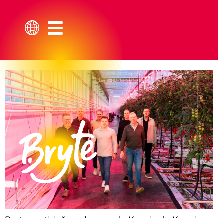
Bryte deschide ușile
în timpul Kom in de
Kas