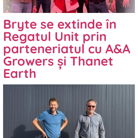
Bryte se extinde în
Regatul Unit prin
parteneriatul cu A&A
Growers și Thanet
Earth